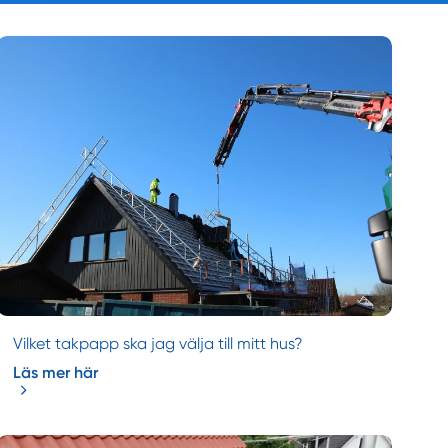
Vilket takpapp ska jag välja till mitt hus?
Läs mer här