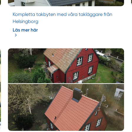
Kompletta takbyten med våra takläggare från
Helsingborg
Läs mer här