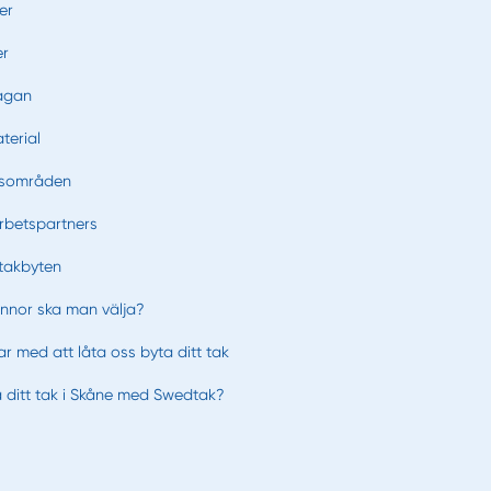
er
er
rågan
terial
tsområden
rbetspartners
takbyten
annor ska man välja?
r med att låta oss byta ditt tak
a ditt tak i Skåne med Swedtak?