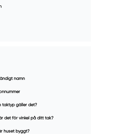
n
ständigt namn
fonnummer
n taktyp gäller det?
r det för vinkel på ditt tak?
är huset byggt?