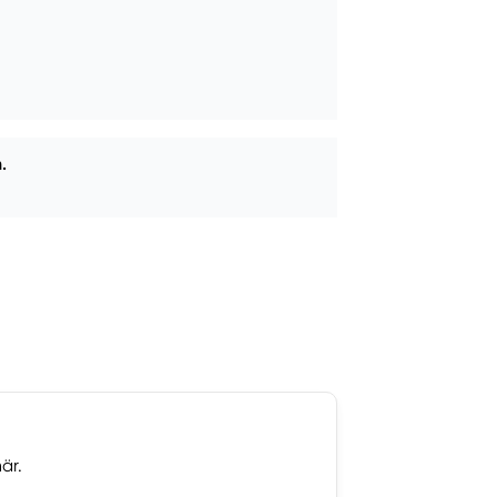
.
är.