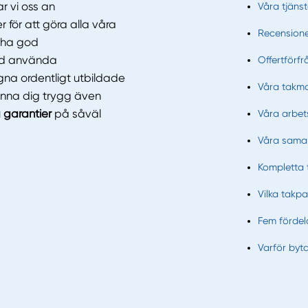
r vi oss an
Våra tjänst
r för att göra alla våra
Recension
t ha god
tid använda
Offertförf
gna ordentligt utbildade
Våra takma
änna dig trygg även
garantier
på såväl
Våra arbe
Våra sama
Kompletta 
Vilka takp
Fem fördela
Varför byt