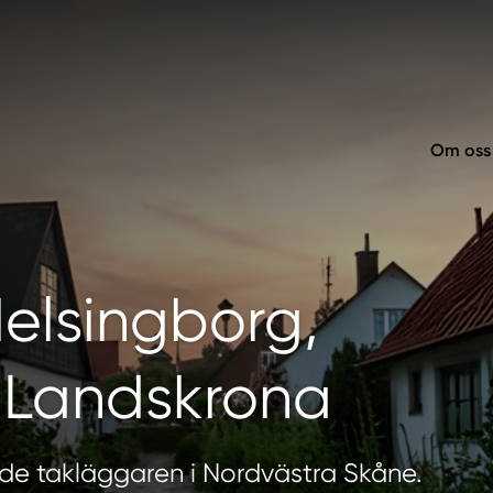
Om oss
Helsingborg,
 Landskrona
nde takläggaren i Nordvästra Skåne.