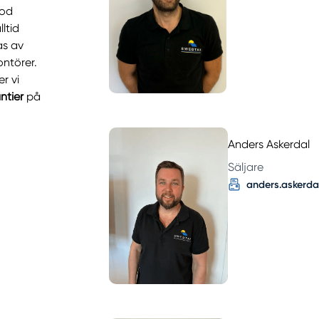
god
ltid
as av
ntörer.
r vi
ntier
på
Anders Askerdal
Säljare
anders.askerd