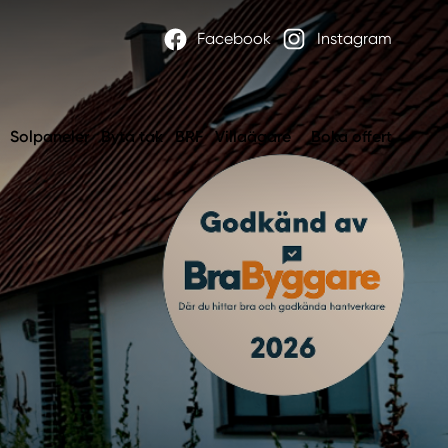
Facebook
Instagram
Solpaneler
Byta tak
BRF
Villaägare
Boka offert