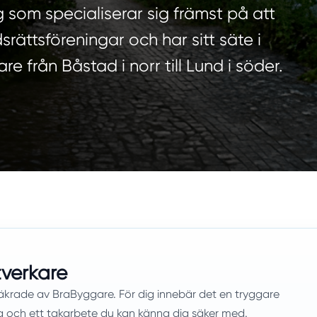
 som specialiserar sig främst på att
rättsföreningar och har sitt säte i
e från Båstad i norr till Lund i söder.
tverkare
äkrade av BraByggare. För dig innebär det en tryggare
ng och ett takarbete du kan känna dig säker med.