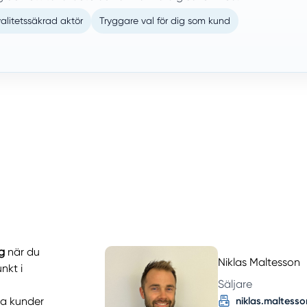
alitetssäkrad aktör
Tryggare val för dig som kund
g
när du
Niklas Maltesson
nkt i
Säljare
ra kunder
niklas.maltess