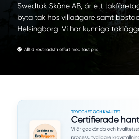
Swedtak Skåne AB, är ett takföretag
byta tak hos villaägare samt bostads
Helsingborg. Vi har kunniga takläggar
Boka kostnadsfritt hembesök
Alltid kostnadsfri offert med fast pris
TRYGGHET OCH KVALITET
Certifierade han
Vi är godkända och kvalitetss
process, tydligare kravställni