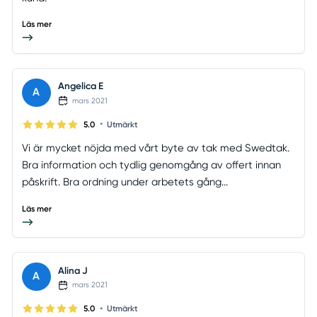
Läs mer
Angelica E
A
mars 2021
•
5.0
Utmärkt
Vi är mycket nöjda med vårt byte av tak med Swedtak.
Bra information och tydlig genomgång av offert innan
påskrift. Bra ordning under arbetets gång...
Läs mer
Alina J
A
mars 2021
•
5.0
Utmärkt