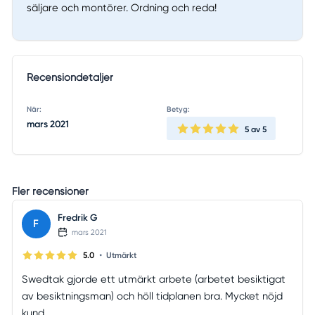
säljare och montörer. Ordning och reda!
Recensiondetaljer
När:
Betyg:
mars 2021
5
av 5
Fler recensioner
Fredrik G
F
mars 2021
•
5.0
Utmärkt
Swedtak gjorde ett utmärkt arbete (arbetet besiktigat
av besiktningsman) och höll tidplanen bra. Mycket nöjd
kund.